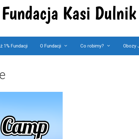
ż 1% Fundacji
O Fundacji
Co robimy?
Obozy 
e