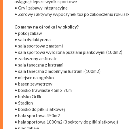
osiągnąć lepsze wyniki sportowe
• Gry i zabawy integracyjne
• Zdrowy i aktywny wypoczynek tuż po zakończeniu roku sz
Co mamy na ośrodku i w okolicy?
• pokój zabaw
• sala dydaktyczna
• sala sportowa z matami
• sala sportowa wyłożona puzzlami piankowymi (100m2)
• zadaszony amfiteatr
• sala taneczna z lustrami
• sala taneczna z mobilnymi lustrami (100m2)
• miejsce na ognisko
• basen zewnętrzny
• boisko trawiaste 45m x 70m
• boisko Orlik
• Stadion
• boisko do piłki siatkowej
• hala sportowa 450m2
• hala sportowa 1000m2 (3 sektory do piłki siatkowej)
• plac zabaw