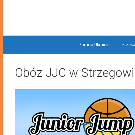
Pomoc Ukrainie
Przeka
Obóz JJC w Strzegowi