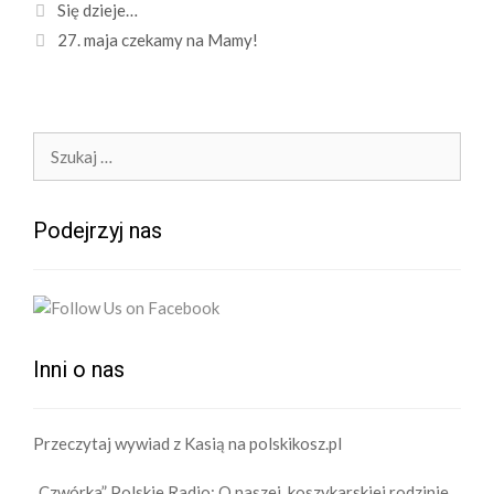
Zobacz
Się dzieje…
wpisy
27. maja czekamy na Mamy!
Szukaj:
Podejrzyj nas
Inni o nas
Przeczytaj wywiad z Kasią na polskikosz.pl
„Czwórka” Polskie Radio: O naszej, koszykarskiej rodzinie