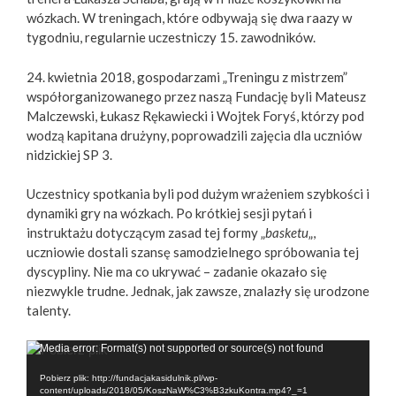
wózkach. W treningach, które odbywają się dwa raazy w
tygodniu, regularnie uczestniczy 15. zawodników.
24. kwietnia 2018, gospodarzami „Treningu z mistrzem”
współorganizowanego przez naszą Fundację byli Mateusz
Malczewski, Łukasz Rękawiecki i Wojtek Foryś, którzy pod
wodzą kapitana drużyny, poprowadzili zajęcia dla uczniów
nidzickiej SP 3.
Uczestnicy spotkania byli pod dużym wrażeniem szybkości i
dynamiki gry na wózkach. Po krótkiej sesji pytań i
instruktażu dotyczącym zasad tej formy „
basketu
„,
uczniowie dostali szansę samodzielnego spróbowania tej
dyscypliny. Nie ma co ukrywać – zadanie okazało się
niezwykle trudne. Jednak, jak zawsze, znalazły się urodzone
talenty.
Odtwarzacz
Media error: Format(s) not supported or source(s) not found
video
Pobierz plik: http://fundacjakasidulnik.pl/wp-
content/uploads/2018/05/KoszNaW%C3%B3zkuKontra.mp4?_=1