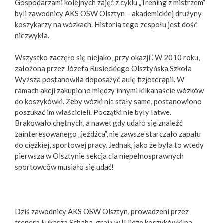
Gospodarzami kolejnych zajęć z cyklu „Trening z mistrzem”
byli zawodnicy AKS OSW Olsztyn – akademickiej drużyny
koszykarzy na wózkach. Historia tego zespołu jest dość
niezwykła.
Wszystko zaczęło się niejako „przy okazji”. W 2010 roku,
założona przez Józefa Rusieckiego Olsztyńska Szkoła
Wyższa postanowiła doposażyć aulę fizjoterapii. W
ramach akcji zakupiono między innymi kilkanaście wózków
do koszykówki. Żeby wózki nie stały same, postanowiono
poszukać im właścicieli. Początki nie były łatwe.
Brakowało chętnych, a nawet gdy udało się znaleźć
zainteresowanego „jeźdźca”, nie zawsze starczało zapału
do ciężkiej, sportowej pracy. Jednak, jako że była to wtedy
pierwsza w Olsztynie sekcja dla niepełnosprawnych
sportowców musiało się udać!
Dziś zawodnicy AKS OSW Olsztyn, prowadzeni przez
trenera Łukasza Schaba, grają w II lidze koszykówki na