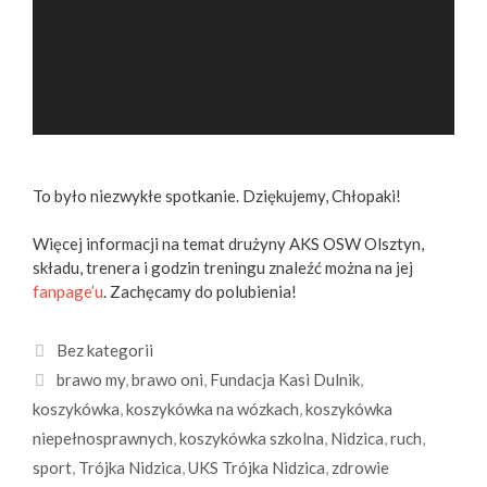
To było niezwykłe spotkanie. Dziękujemy, Chłopaki!
Więcej informacji na temat drużyny AKS OSW Olsztyn,
składu, trenera i godzin treningu znaleźć można na jej
fanpage’u
. Zachęcamy do polubienia!
Kategorie
Bez kategorii
Tagi
brawo my
,
brawo oni
,
Fundacja Kasi Dulnik
,
koszykówka
,
koszykówka na wózkach
,
koszykówka
niepełnosprawnych
,
koszykówka szkolna
,
Nidzica
,
ruch
,
sport
,
Trójka Nidzica
,
UKS Trójka Nidzica
,
zdrowie