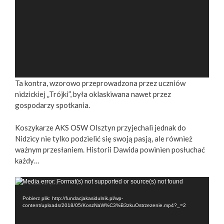
Ta kontra, wzorowo przeprowadzona przez uczniów
nidzickiej „Trójki”, była oklaskiwana nawet przez
gospodarzy spotkania.
Koszykarze AKS OSW Olsztyn przyjechali jednak do
Nidzicy nie tylko podzielić się swoją pasją, ale również
ważnym przesłaniem. Historii Dawida powinien posłuchać
każdy…
Odtwarzacz
Media error: Format(s) not supported or source(s) not found
video
Pobierz plik: http://fundacjakasidulnik.pl/wp-
content/uploads/2018/05/KoszNaW%C3%B3zkuOstrzezenie.mp4?_=2