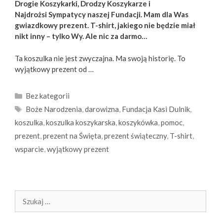
Drogie Koszykarki, Drodzy Koszykarze i
Najdrożsi Sympatycy naszej Fundacji. Mam dla Was
gwiazdkowy prezent. T-shirt, jakiego nie będzie miał
nikt inny – tylko Wy. Ale nic za darmo…
Ta koszulka nie jest zwyczajna. Ma swoją historię. To
wyjątkowy prezent od …
Kategorie
Bez kategorii
Tagi
Boże Narodzenia
,
darowizna
,
Fundacja Kasi Dulnik
,
koszulka
,
koszulka koszykarska
,
koszykówka
,
pomoc
,
prezent
,
prezent na Święta
,
prezent świąteczny
,
T-shirt
,
wsparcie
,
wyjątkowy prezent
Szukaj: